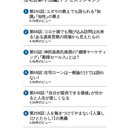
第241話：
ユダヤの教えでも語られる「知
識」「知性」の尊さ
6.7k件のビュー
第88話：
コロナ禍でも飛び込み訪問は出来
る！ある源泉営業の現場から見えたもの
4.3k件のビュー
第53話：
神田昌典氏推奨の「感情マーケティ
ング」「殿様セールス」とは？
3.4k件のビュー
第69話：
住宅ローンは一般論だけでは語れ
ない！
3.3k件のビュー
第240話：
「自分が提供できる価値」が分か
ると人生が楽しくなる
3.1k件のビュー
第258話：
人を魅きつけてやまない【人蕩し
（ひとたらし）】の奥義
2.8k件のビュー