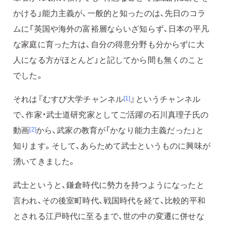
かける」能力主義が、一般的と知ったのは、先日のコラ
ムに「英国や海外の富裕層ならいざ知らず、日本の平凡
な家庭に育った方は、自分の得意分野も分からずに大
人になる方がほとんど」と記してから間も無くのこと
でした。
それは『むすび大学チャンネル
』というチャンネル
[1]
で、作家・武士道研究家としてご活躍の石川真理子氏の
動画
から、武家の教育が「かなり能力主義だった」と
[2]
知ります。そして、あらためて武士というものに興味が
湧いてきました。
武士というと、鎌倉時代に勢力を持つようになったと
言われ、その後室町時代、戦国時代を経て、比較的平和
とされる江戸時代に至るまで、世の中の変遷に併せな