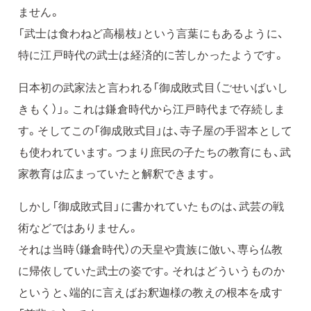
ません。
「武士は食わねど高楊枝」という言葉にもあるように、
特に江戸時代の武士は経済的に苦しかったようです。
日本初の武家法と言われる「御成敗式目（ごせいばいし
きもく）」。これは鎌倉時代から江戸時代まで存続しま
す。そしてこの「御成敗式目」は、寺子屋の手習本として
も使われています。つまり庶民の子たちの教育にも、武
家教育は広まっていたと解釈できます。
しかし「御成敗式目」に書かれていたものは、武芸の戦
術などではありません。
それは当時（鎌倉時代）の天皇や貴族に倣い、専ら仏教
に帰依していた武士の姿です。それはどういうものか
というと、端的に言えばお釈迦様の教えの根本を成す