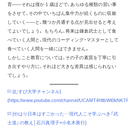
育——それは僅か 1 歳ほどで、あらゆる種類の習い事
をさせて、その中でいちばん集中力が続くものに収斂
していく——と、幾つか共通する点が見出せると考え
てよいでしょう。 もちろん、将来は鎌倉武士として食
べていく人間と、現代のコーディング・マスターとして
食べていく人間を一緒にはできません。
しかしこと教育については、その子の素質を丁寧に引
き出すやり方に、それほど大きな差異は感じられない
でしょう。
[むすび大学チャンネル]
[1]
(https://www.youtube.com/channel/UCAMT4hftbWt0kNK
[やはり日本はすごかった…現代人こそ学ぶべき『武
[2]
士道』の教え│石川真理子×小名木善行]