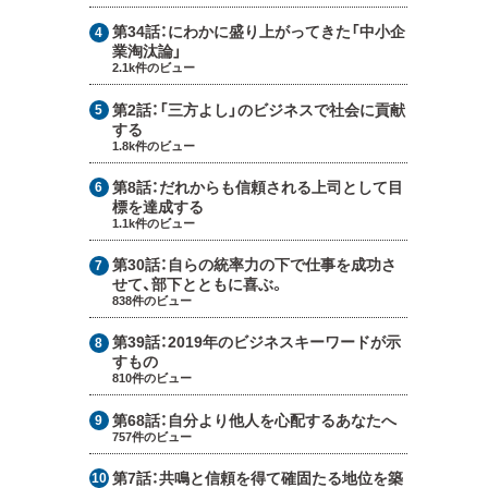
第34話：
にわかに盛り上がってきた「中小企
業淘汰論」
2.1k件のビュー
第2話：
「三方よし」のビジネスで社会に貢献
する
1.8k件のビュー
第8話：
だれからも信頼される上司として目
標を達成する
1.1k件のビュー
第30話：
自らの統率力の下で仕事を成功さ
せて、部下とともに喜ぶ。
838件のビュー
第39話：
2019年のビジネスキーワードが示
すもの
810件のビュー
第68話：
自分より他人を心配するあなたへ
757件のビュー
第7話：
共鳴と信頼を得て確固たる地位を築