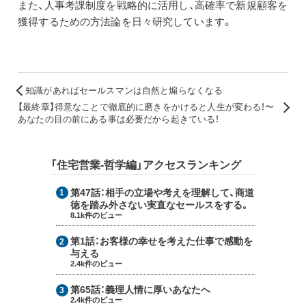
また、人事考課制度を戦略的に活用し、高確率で新規顧客を
獲得するための方法論を日々研究しています。
知識があればセールスマンは自然と煽らなくなる
【最終章】得意なことで徹底的に磨きをかけると人生が変わる！〜
あなたの目の前にある事は必要だから起きている！
「住宅営業-哲学編」アクセスランキング
第47話：
相手の立場や考えを理解して、商道
徳を踏み外さない実直なセールスをする。
8.1k件のビュー
第1話：
お客様の幸せを考えた仕事で感動を
与える
2.4k件のビュー
第65話：
義理人情に厚いあなたへ
2.4k件のビュー