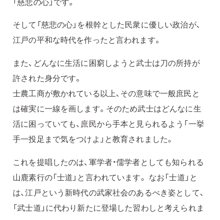
「慈悲の心」です。
そして「慈悲の心」を根幹とした民衆に優しい政治が、
江戸の平和な時代を作ったと言われます。
また、どんなに生活に困窮しようと武士は刀の所持が
許された身分です。
士農工商が敷かれている以上、その意味で一般庶民と
は確実に一線を画します。そのため武士はどんなに生
活に困っていても、庶民から手本と見られるよう「一挙
手一投足まで気をつけよ」と教育されました。
これを提唱したのは、軍学者・儒学者としても知られる
山鹿素行の「士道」と言われています。 なお「士道」と
は、江戸という新時代の武家社会のあるべき姿として、
「武士道」に代わり新たに登場した習わしと考えられま