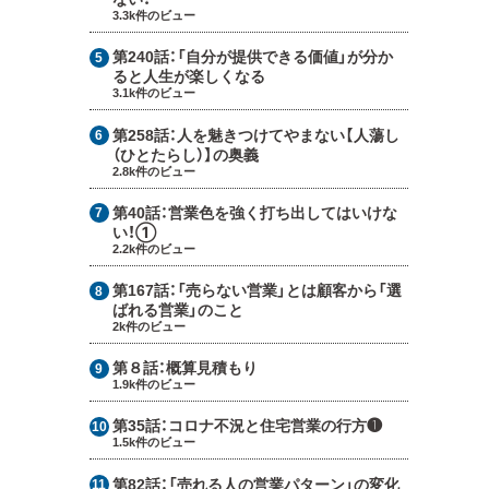
3.3k件のビュー
第240話：
「自分が提供できる価値」が分か
ると人生が楽しくなる
3.1k件のビュー
第258話：
人を魅きつけてやまない【人蕩し
（ひとたらし）】の奥義
2.8k件のビュー
第40話：
営業色を強く打ち出してはいけな
い！①
2.2k件のビュー
第167話：
「売らない営業」とは顧客から「選
ばれる営業」のこと
2k件のビュー
第８話：
概算見積もり
1.9k件のビュー
第35話：
コロナ不況と住宅営業の行方❶
1.5k件のビュー
第82話：
「売れる人の営業パターン」の変化