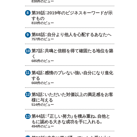
838件のビュー
第39話：
2019年のビジネスキーワードが示
すもの
810件のビュー
第68話：
自分より他人を心配するあなたへ
757件のビュー
第7話：
共鳴と信頼を得て確固たる地位を築
く
685件のビュー
第4話：
感情のブレない強い自分になり進化
する
668件のビュー
第5話：
いただいた対価以上の満足感をお客
様に与える
514件のビュー
第44話：
「正しい努力」を積み重ね、自他と
もに認める大きな成功を手に入れる。
494件のビュー