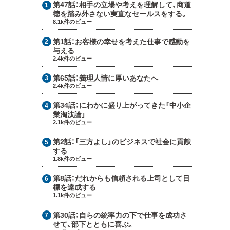
第47話：
相手の立場や考えを理解して、商道
徳を踏み外さない実直なセールスをする。
8.1k件のビュー
第1話：
お客様の幸せを考えた仕事で感動を
与える
2.4k件のビュー
第65話：
義理人情に厚いあなたへ
2.4k件のビュー
第34話：
にわかに盛り上がってきた「中小企
業淘汰論」
2.1k件のビュー
第2話：
「三方よし」のビジネスで社会に貢献
する
1.8k件のビュー
第8話：
だれからも信頼される上司として目
標を達成する
1.1k件のビュー
第30話：
自らの統率力の下で仕事を成功さ
せて、部下とともに喜ぶ。