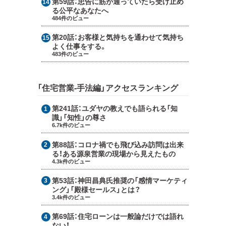
第59話：
忠告に筋が通っていたら受け止め
る公平なあなたへ
484件のビュー
第20話：
お客様と気持ちを通わせて気持ち
よく仕事をする。
483件のビュー
「住宅営業-手法編」アクセスランキング
第241話：
ユダヤの教えでも語られる「知
識」「知性」の尊さ
6.7k件のビュー
第88話：
コロナ禍でも飛び込み訪問は出来
る！ある源泉営業の現場から見えたもの
4.3k件のビュー
第53話：
神田昌典氏推奨の「感情マーケティ
ング」「殿様セールス」とは？
3.4k件のビュー
第69話：
住宅ローンは一般論だけでは語れ
ない！