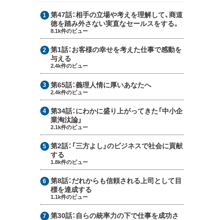
第47話：
相手の立場や考えを理解して、商道
徳を踏み外さない実直なセールスをする。
8.1k件のビュー
第1話：
お客様の幸せを考えた仕事で感動を
与える
2.4k件のビュー
第65話：
義理人情に厚いあなたへ
2.4k件のビュー
第34話：
にわかに盛り上がってきた「中小企
業淘汰論」
2.1k件のビュー
第2話：
「三方よし」のビジネスで社会に貢献
する
1.8k件のビュー
第8話：
だれからも信頼される上司として目
標を達成する
1.1k件のビュー
第30話：
自らの統率力の下で仕事を成功さ