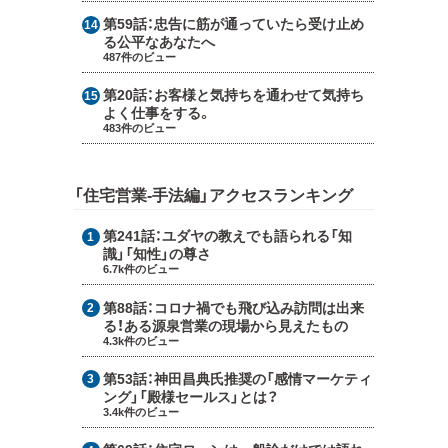
第59話：
忠告に筋が通っていたら受け止め
る公平なあなたへ
487件のビュー
第20話：
お客様と気持ちを通わせて気持ち
よく仕事をする。
483件のビュー
「住宅営業-手法編」アクセスランキング
第241話：
ユダヤの教えでも語られる「知
識」「知性」の尊さ
6.7k件のビュー
第88話：
コロナ禍でも飛び込み訪問は出来
る！ある源泉営業の現場から見えたもの
4.3k件のビュー
第53話：
神田昌典氏推奨の「感情マーケティ
ング」「殿様セールス」とは？
3.4k件のビュー