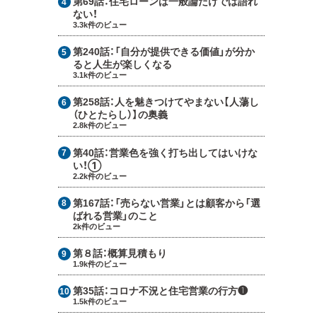
第69話：
住宅ローンは一般論だけでは語れ
ない！
3.3k件のビュー
第240話：
「自分が提供できる価値」が分か
ると人生が楽しくなる
3.1k件のビュー
第258話：
人を魅きつけてやまない【人蕩し
（ひとたらし）】の奥義
2.8k件のビュー
第40話：
営業色を強く打ち出してはいけな
い！①
2.2k件のビュー
第167話：
「売らない営業」とは顧客から「選
ばれる営業」のこと
2k件のビュー
第８話：
概算見積もり
1.9k件のビュー
第35話：
コロナ不況と住宅営業の行方❶
1.5k件のビュー