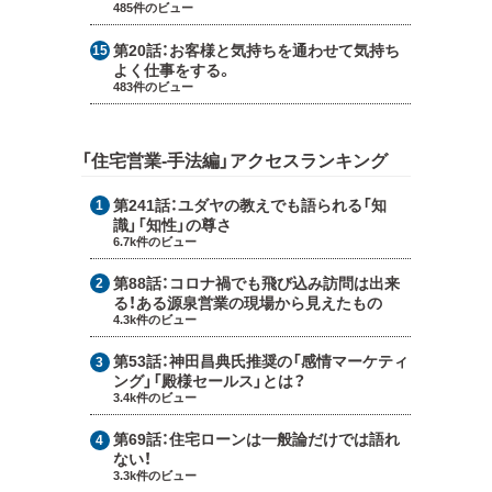
485件のビュー
第20話：
お客様と気持ちを通わせて気持ち
よく仕事をする。
483件のビュー
「住宅営業-手法編」アクセスランキング
第241話：
ユダヤの教えでも語られる「知
識」「知性」の尊さ
6.7k件のビュー
第88話：
コロナ禍でも飛び込み訪問は出来
る！ある源泉営業の現場から見えたもの
4.3k件のビュー
第53話：
神田昌典氏推奨の「感情マーケティ
ング」「殿様セールス」とは？
3.4k件のビュー
第69話：
住宅ローンは一般論だけでは語れ
ない！
3.3k件のビュー