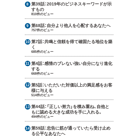
第39話：
2019年のビジネスキーワードが示
すもの
810件のビュー
第68話：
自分より他人を心配するあなたへ
757件のビュー
第7話：
共鳴と信頼を得て確固たる地位を築
く
685件のビュー
第4話：
感情のブレない強い自分になり進化
する
668件のビュー
第5話：
いただいた対価以上の満足感をお客
様に与える
514件のビュー
第44話：
「正しい努力」を積み重ね、自他と
もに認める大きな成功を手に入れる。
494件のビュー
第59話：
忠告に筋が通っていたら受け止め
る公平なあなたへ