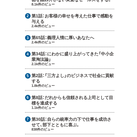
8.1k件のビュー
第1話：
お客様の幸せを考えた仕事で感動を
与える
2.4k件のビュー
第65話：
義理人情に厚いあなたへ
2.4k件のビュー
第34話：
にわかに盛り上がってきた「中小企
業淘汰論」
2.1k件のビュー
第2話：
「三方よし」のビジネスで社会に貢献
する
1.8k件のビュー
第8話：
だれからも信頼される上司として目
標を達成する
1.1k件のビュー
第30話：
自らの統率力の下で仕事を成功さ
せて、部下とともに喜ぶ。
838件のビュー