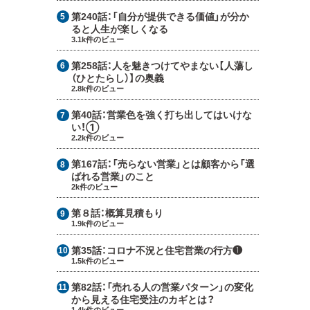
第240話：
「自分が提供できる価値」が分か
ると人生が楽しくなる
3.1k件のビュー
第258話：
人を魅きつけてやまない【人蕩し
（ひとたらし）】の奥義
2.8k件のビュー
第40話：
営業色を強く打ち出してはいけな
い！①
2.2k件のビュー
第167話：
「売らない営業」とは顧客から「選
ばれる営業」のこと
2k件のビュー
第８話：
概算見積もり
1.9k件のビュー
第35話：
コロナ不況と住宅営業の行方❶
1.5k件のビュー
第82話：
「売れる人の営業パターン」の変化
から見える住宅受注のカギとは？
1.4k件のビュー