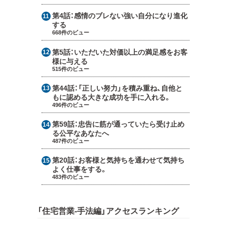
第4話：
感情のブレない強い自分になり進化
する
668件のビュー
第5話：
いただいた対価以上の満足感をお客
様に与える
515件のビュー
第44話：
「正しい努力」を積み重ね、自他と
もに認める大きな成功を手に入れる。
496件のビュー
第59話：
忠告に筋が通っていたら受け止め
る公平なあなたへ
487件のビュー
第20話：
お客様と気持ちを通わせて気持ち
よく仕事をする。
483件のビュー
「住宅営業-手法編」アクセスランキング