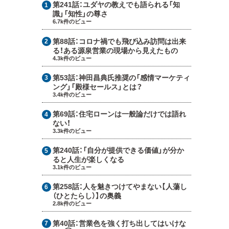
第241話：
ユダヤの教えでも語られる「知
識」「知性」の尊さ
6.7k件のビュー
第88話：
コロナ禍でも飛び込み訪問は出来
る！ある源泉営業の現場から見えたもの
4.3k件のビュー
第53話：
神田昌典氏推奨の「感情マーケティ
ング」「殿様セールス」とは？
3.4k件のビュー
第69話：
住宅ローンは一般論だけでは語れ
ない！
3.3k件のビュー
第240話：
「自分が提供できる価値」が分か
ると人生が楽しくなる
3.1k件のビュー
第258話：
人を魅きつけてやまない【人蕩し
（ひとたらし）】の奥義
2.8k件のビュー
第40話：
営業色を強く打ち出してはいけな