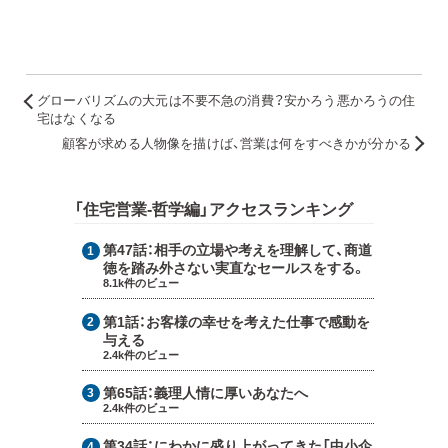
グローバリズムの大元は不要不急の消費？安かろう悪かろうの住
宅はなくなる
顧客が求める人物像を描けば、営業は何をすべきかが分かる
「住宅営業-哲学編」アクセスランキング
第47話：
相手の立場や考えを理解して、商道
徳を踏み外さない実直なセールスをする。
8.1k件のビュー
第1話：
お客様の幸せを考えた仕事で感動を
与える
2.4k件のビュー
第65話：
義理人情に厚いあなたへ
2.4k件のビュー
第34話：
にわかに盛り上がってきた「中小企