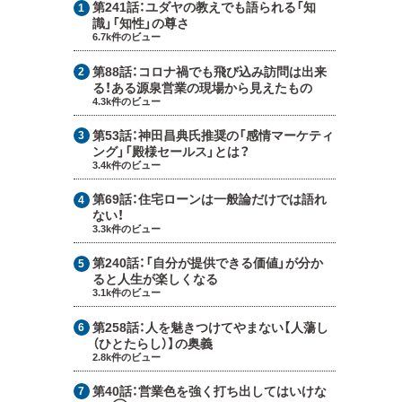
第241話：
ユダヤの教えでも語られる「知
識」「知性」の尊さ
6.7k件のビュー
第88話：
コロナ禍でも飛び込み訪問は出来
る！ある源泉営業の現場から見えたもの
4.3k件のビュー
第53話：
神田昌典氏推奨の「感情マーケティ
ング」「殿様セールス」とは？
3.4k件のビュー
第69話：
住宅ローンは一般論だけでは語れ
ない！
3.3k件のビュー
第240話：
「自分が提供できる価値」が分か
ると人生が楽しくなる
3.1k件のビュー
第258話：
人を魅きつけてやまない【人蕩し
（ひとたらし）】の奥義
2.8k件のビュー
第40話：
営業色を強く打ち出してはいけな