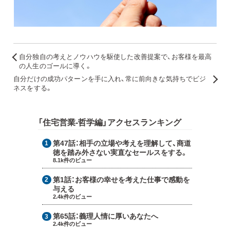
自分独自の考えとノウハウを駆使した改善提案で、お客様を最高
の人生のゴールに導く。
自分だけの成功パターンを手に入れ、常に前向きな気持ちでビジ
ネスをする。
「住宅営業-哲学編」アクセスランキング
第47話：
相手の立場や考えを理解して、商道
徳を踏み外さない実直なセールスをする。
8.1k件のビュー
第1話：
お客様の幸せを考えた仕事で感動を
与える
2.4k件のビュー
第65話：
義理人情に厚いあなたへ
2.4k件のビュー