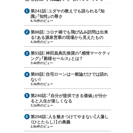
第241話：
ユダヤの教えでも語られる「知
識」「知性」の尊さ
6.7k件のビュー
第88話：
コロナ禍でも飛び込み訪問は出来
る！ある源泉営業の現場から見えたもの
4.3k件のビュー
第53話：
神田昌典氏推奨の「感情マーケティ
ング」「殿様セールス」とは？
3.4k件のビュー
第69話：
住宅ローンは一般論だけでは語れ
ない！
3.3k件のビュー
第240話：
「自分が提供できる価値」が分か
ると人生が楽しくなる
3.1k件のビュー
第258話：
人を魅きつけてやまない【人蕩し
（ひとたらし）】の奥義
2.8k件のビュー