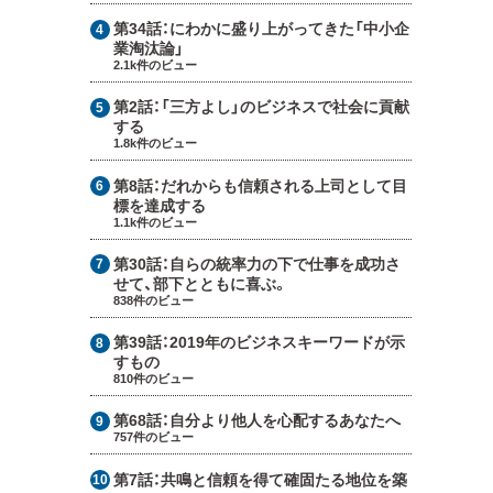
第34話：
にわかに盛り上がってきた「中小企
業淘汰論」
2.1k件のビュー
第2話：
「三方よし」のビジネスで社会に貢献
する
1.8k件のビュー
第8話：
だれからも信頼される上司として目
標を達成する
1.1k件のビュー
第30話：
自らの統率力の下で仕事を成功さ
せて、部下とともに喜ぶ。
838件のビュー
第39話：
2019年のビジネスキーワードが示
すもの
810件のビュー
第68話：
自分より他人を心配するあなたへ
757件のビュー
第7話：
共鳴と信頼を得て確固たる地位を築