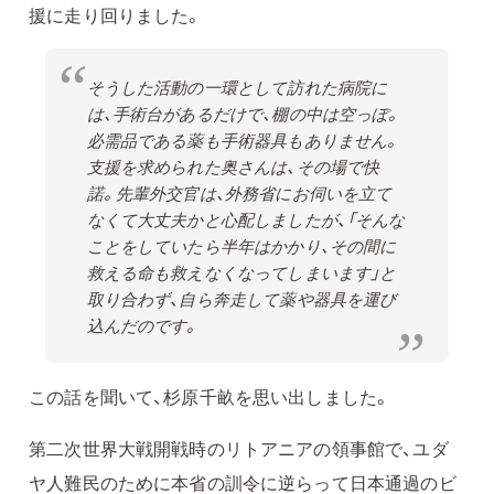
援に走り回りました。
そうした活動の一環として訪れた病院に
は、手術台があるだけで、棚の中は空っぽ。
必需品である薬も手術器具もありません。
支援を求められた奥さんは、その場で快
諾。先輩外交官は、外務省にお伺いを立て
なくて大丈夫かと心配しましたが、「そんな
ことをしていたら半年はかかり、その間に
救える命も救えなくなってしまいます」と
取り合わず、自ら奔走して薬や器具を運び
込んだのです。
この話を聞いて、杉原千畝を思い出しました。
第二次世界大戦開戦時のリトアニアの領事館で、ユダ
ヤ人難民のために本省の訓令に逆らって日本通過のビ