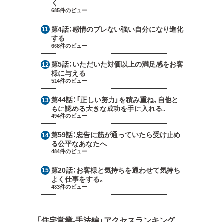
く
685件のビュー
第4話：
感情のブレない強い自分になり進化
する
668件のビュー
第5話：
いただいた対価以上の満足感をお客
様に与える
514件のビュー
第44話：
「正しい努力」を積み重ね、自他と
もに認める大きな成功を手に入れる。
494件のビュー
第59話：
忠告に筋が通っていたら受け止め
る公平なあなたへ
484件のビュー
第20話：
お客様と気持ちを通わせて気持ち
よく仕事をする。
483件のビュー
「住宅営業-手法編」アクセスランキング