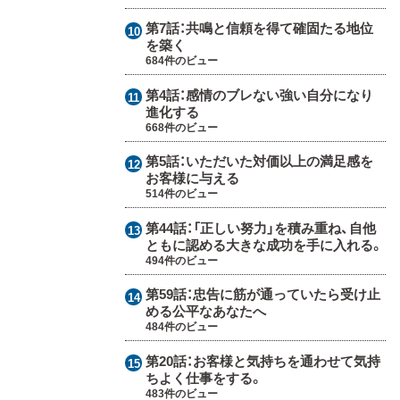
第7話：
共鳴と信頼を得て確固たる地位
を築く
684件のビュー
第4話：
感情のブレない強い自分になり
進化する
668件のビュー
第5話：
いただいた対価以上の満足感を
お客様に与える
514件のビュー
第44話：
「正しい努力」を積み重ね、自他
ともに認める大きな成功を手に入れる。
494件のビュー
第59話：
忠告に筋が通っていたら受け止
める公平なあなたへ
484件のビュー
第20話：
お客様と気持ちを通わせて気持
ちよく仕事をする。
483件のビュー