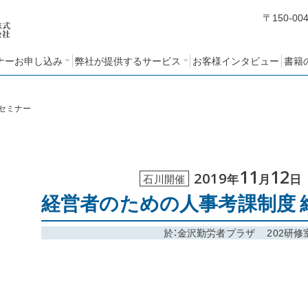
〒150-00
ナーお申し込み
弊社が提供するサービス
お客様インタビュー
書籍
編
編
編
ミナーアンケート
STEP１：売れるノウハウ・人
STEP２：営業ノウハウブッ
STEP３：営業考課制度の設
コンサルティングの基本方
クづくりコース
計と運用コース
づくりコース
針と特長
 セミナー
11
12
2019
石川開催
年
月
日
経営者のための人事考課制度 維
於：金沢勤労者プラザ 202研修