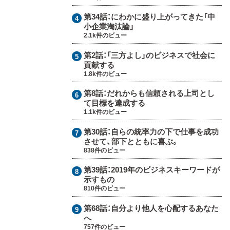
第34話：
にわかに盛り上がってきた「中
小企業淘汰論」
2.1k件のビュー
第2話：
「三方よし」のビジネスで社会に
貢献する
1.8k件のビュー
第8話：
だれからも信頼される上司とし
て目標を達成する
1.1k件のビュー
第30話：
自らの統率力の下で仕事を成功
させて、部下とともに喜ぶ。
838件のビュー
第39話：
2019年のビジネスキーワードが
示すもの
810件のビュー
第68話：
自分より他人を心配するあなた
へ
757件のビュー