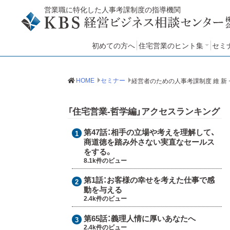
営業職に特化した人事考課制度の指導機関
初めての方へ
住宅営業のヒント集
セミ
住宅営業のヒント集：哲学
住宅営業のヒント集：手法
住宅営業のヒント集：知見
セ
HOME
セミナー
経営者のための人事考課制度 維 新
「住宅営業-哲学編」アクセスランキング
第47話：
相手の立場や考えを理解して、
商道徳を踏み外さない実直なセールス
をする。
8.1k件のビュー
第1話：
お客様の幸せを考えた仕事で感
動を与える
2.4k件のビュー
第65話：
義理人情に厚いあなたへ
2.4k件のビュー