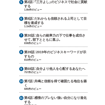
第2話：
「三方よし」のビジネスで社会に貢献
する
1.8k件のビュー
第8話：
だれからも信頼される上司として目
標を達成する
1.1k件のビュー
第30話：
自らの統率力の下で仕事を成功さ
せて、部下とともに喜ぶ。
838件のビュー
第39話：
2019年のビジネスキーワードが示
すもの
810件のビュー
第68話：
自分より他人を心配するあなたへ
757件のビュー
第7話：
共鳴と信頼を得て確固たる地位を築
く
685件のビュー
第4話：
感情のブレない強い自分になり進化
する