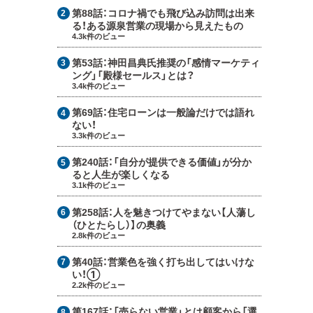
第88話：
コロナ禍でも飛び込み訪問は出来
る！ある源泉営業の現場から見えたもの
4.3k件のビュー
第53話：
神田昌典氏推奨の「感情マーケティ
ング」「殿様セールス」とは？
3.4k件のビュー
第69話：
住宅ローンは一般論だけでは語れ
ない！
3.3k件のビュー
第240話：
「自分が提供できる価値」が分か
ると人生が楽しくなる
3.1k件のビュー
第258話：
人を魅きつけてやまない【人蕩し
（ひとたらし）】の奥義
2.8k件のビュー
第40話：
営業色を強く打ち出してはいけな
い！①
2.2k件のビュー
第167話：
「売らない営業」とは顧客から「選