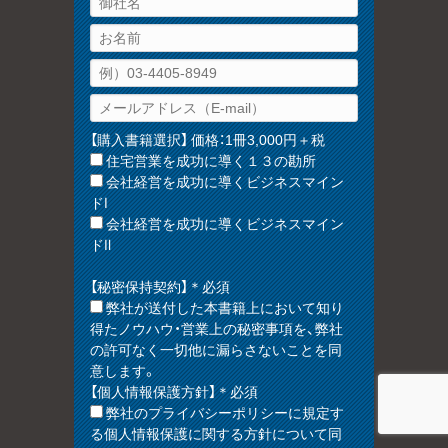
【購入書籍選択】 価格：1冊3,000円＋税
住宅営業を成功に導く１３の勘所
会社経営を成功に導くビジネスマイン
ドⅠ
会社経営を成功に導くビジネスマイン
ドⅡ
【秘密保持契約】＊必須
弊社が送付した本書籍上において知り
得たノウハウ・営業上の秘密事項を、弊社
の許可なく一切他に漏らさないことを同
意します。
【個人情報保護方針】＊必須
弊社のプライバシーポリシーに規定す
る個人情報保護に関する方針について同