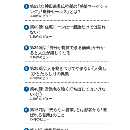
第53話：
神田昌典氏推奨の「感情マーケティ
ング」「殿様セールス」とは？
3.4k件のビュー
第69話：
住宅ローンは一般論だけでは語れ
ない！
3.3k件のビュー
第240話：
「自分が提供できる価値」が分か
ると人生が楽しくなる
3.1k件のビュー
第258話：
人を魅きつけてやまない【人蕩し
（ひとたらし）】の奥義
2.8k件のビュー
第40話：
営業色を強く打ち出してはいけな
い！①
2.2k件のビュー
第167話：
「売らない営業」とは顧客から「選
ばれる営業」のこと
2k件のビュー