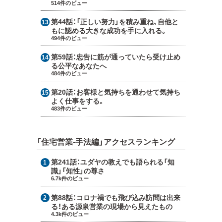
514件のビュー
第44話：
「正しい努力」を積み重ね、自他と
もに認める大きな成功を手に入れる。
494件のビュー
第59話：
忠告に筋が通っていたら受け止め
る公平なあなたへ
484件のビュー
第20話：
お客様と気持ちを通わせて気持ち
よく仕事をする。
483件のビュー
「住宅営業-手法編」アクセスランキング
第241話：
ユダヤの教えでも語られる「知
識」「知性」の尊さ
6.7k件のビュー
第88話：
コロナ禍でも飛び込み訪問は出来
る！ある源泉営業の現場から見えたもの
4.3k件のビュー