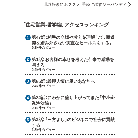
北欧好きにおススメ！手軽に試すジャパンディ
「住宅営業-哲学編」アクセスランキング
第47話：
相手の立場や考えを理解して、商道
徳を踏み外さない実直なセールスをする。
8.1k件のビュー
第1話：
お客様の幸せを考えた仕事で感動を
与える
2.4k件のビュー
第65話：
義理人情に厚いあなたへ
2.4k件のビュー
第34話：
にわかに盛り上がってきた「中小企
業淘汰論」
2.1k件のビュー
第2話：
「三方よし」のビジネスで社会に貢献
する
1.8k件のビュー