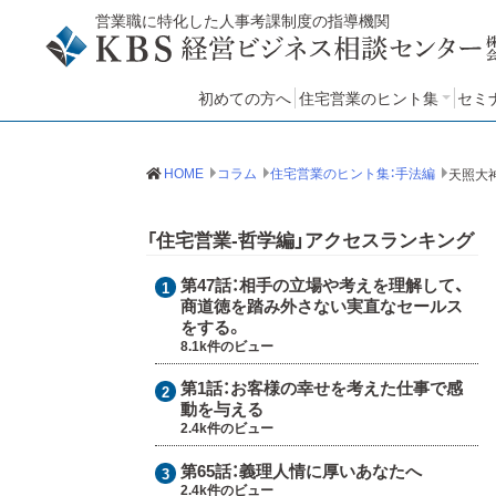
営業職に特化した人事考課制度の指導機関
初めての方へ
住宅営業のヒント集
セミ
住宅営業のヒント集：哲学
住宅営業のヒント集：手法
住宅営業のヒント集：知見
セ
HOME
コラム
住宅営業のヒント集：手法編
「住宅営業-哲学編」アクセスランキング
第47話：
相手の立場や考えを理解して、
商道徳を踏み外さない実直なセールス
をする。
8.1k件のビュー
第1話：
お客様の幸せを考えた仕事で感
動を与える
2.4k件のビュー
第65話：
義理人情に厚いあなたへ
2.4k件のビュー