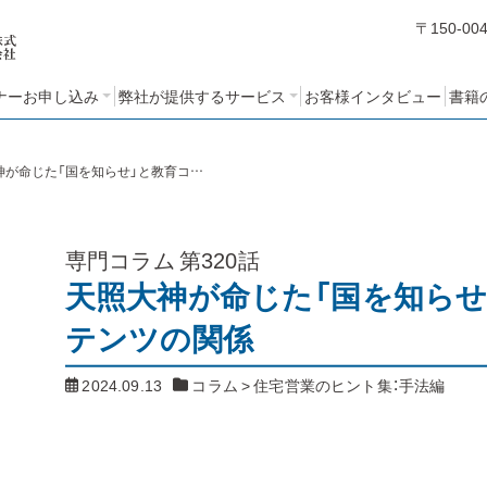
〒150-00
ナーお申し込み
弊社が提供するサービス
お客様インタビュー
書籍
編
編
編
ミナーアンケート
STEP１：売れるノウハウ・人
STEP２：営業ノウハウブッ
STEP３：営業考課制度の設
コンサルティングの基本方
クづくりコース
計と運用コース
づくりコース
針と特長
天照大神が命じた「国を知らせ」と教育コンテンツの関係
専門コラム
第320話
天照大神が命じた「国を知らせ
テンツの関係
2024.09.13
コラム
>
住宅営業のヒント集：手法編