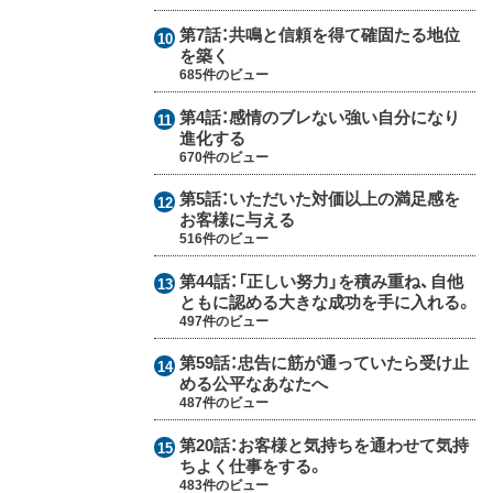
第7話：
共鳴と信頼を得て確固たる地位
を築く
685件のビュー
第4話：
感情のブレない強い自分になり
進化する
670件のビュー
第5話：
いただいた対価以上の満足感を
お客様に与える
516件のビュー
第44話：
「正しい努力」を積み重ね、自他
ともに認める大きな成功を手に入れる。
497件のビュー
第59話：
忠告に筋が通っていたら受け止
める公平なあなたへ
487件のビュー
第20話：
お客様と気持ちを通わせて気持
ちよく仕事をする。
483件のビュー