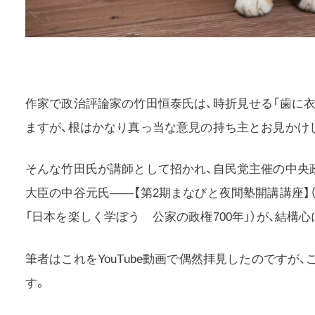
作家で政治評論家の竹田恒泰氏は、時折見せる「歯に衣
ますが、根はかなり真っ当な意見の持ち主とお見かけ
そんな竹田氏が講師として招かれ、自民党主催の中央
大臣の中谷元氏——【第2期まなびと夜間塾開講講座】（20
「日本を楽しく学ぼう 公家の政権700年」）が、結構
筆者はこれをYouTube動画で偶然拝見したのですが
す。