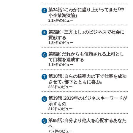
第34話：
にわかに盛り上がってきた「中
小企業淘汰論」
2.1k件のビュー
第2話：
「三方よし」のビジネスで社会に
貢献する
1.8k件のビュー
第8話：
だれからも信頼される上司とし
て目標を達成する
1.1k件のビュー
第30話：
自らの統率力の下で仕事を成功
させて、部下とともに喜ぶ。
838件のビュー
第39話：
2019年のビジネスキーワードが
示すもの
810件のビュー
第68話：
自分より他人を心配するあなた
へ
757件のビュー