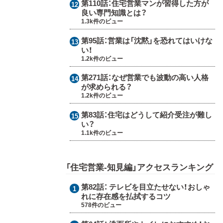
第110話：
住宅営業マンが習得した方が
良い専門知識とは？
1.3k件のビュー
第95話：
営業は「沈黙」を恐れてはいけな
い！
1.2k件のビュー
第271話：
なぜ営業でも波動の高い人格
が求められる？
1.2k件のビュー
第83話：
住宅はどうして紹介受注が難し
い？
1.1k件のビュー
「住宅営業-知見編」アクセスランキング
第82話：
テレビを目立たせない！おしゃ
れに存在感を払拭するコツ
578件のビュー