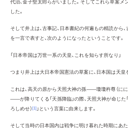
代治、金子堅太郎らがいました。そしてこれら草案メ
した。
そして井上は、古事記、日本書紀の何遍もの精読から、
を一言で表すと、次のようになったということです。
「日本帝国は万世一系の天皇、これを知らす所なり」
つまり井上は大日本帝国憲法の草案に、日本国は天皇を
これは、高天の原から天照大神の孫——瓊瓊杵尊（にに
——が降りてくる「天孫降臨」の際、天照大神が命じた
ろしめせ）
」という言葉に由来します。
[1]
そして当時の日本国内は戦争に明け暮れた時期にあた