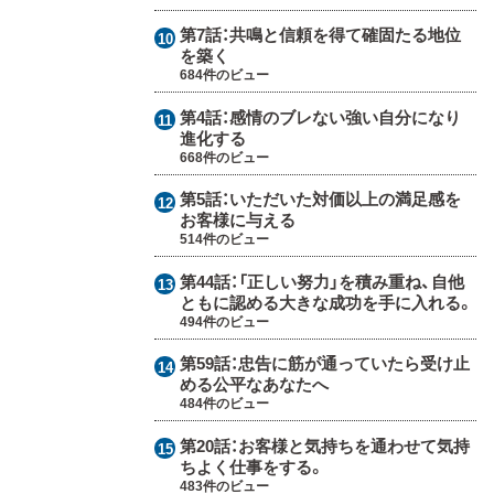
第7話：
共鳴と信頼を得て確固たる地位
を築く
684件のビュー
第4話：
感情のブレない強い自分になり
進化する
668件のビュー
第5話：
いただいた対価以上の満足感を
お客様に与える
514件のビュー
第44話：
「正しい努力」を積み重ね、自他
ともに認める大きな成功を手に入れる。
494件のビュー
第59話：
忠告に筋が通っていたら受け止
める公平なあなたへ
484件のビュー
第20話：
お客様と気持ちを通わせて気持
ちよく仕事をする。
483件のビュー