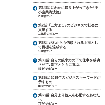
第34話：
にわかに盛り上がってきた「中
小企業淘汰論」
2.1k件のビュー
第2話：
「三方よし」のビジネスで社会に
貢献する
1.8k件のビュー
第8話：
だれからも信頼される上司とし
て目標を達成する
1.1k件のビュー
第30話：
自らの統率力の下で仕事を成功
させて、部下とともに喜ぶ。
838件のビュー
第39話：
2019年のビジネスキーワードが
示すもの
810件のビュー
第68話：
自分より他人を心配するあなた
へ
757件のビュー