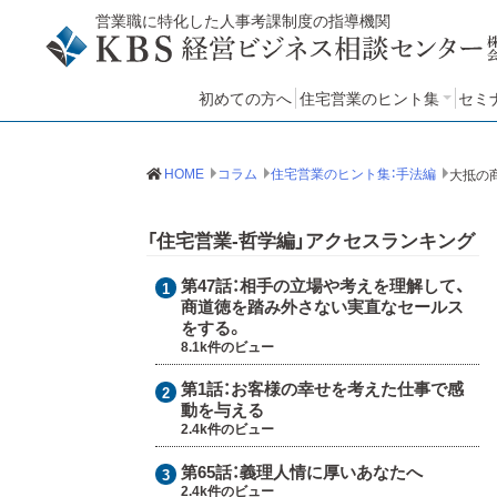
営業職に特化した人事考課制度の指導機関
初めての方へ
住宅営業のヒント集
セミ
住宅営業のヒント集：哲学
住宅営業のヒント集：手法
住宅営業のヒント集：知見
セ
HOME
コラム
住宅営業のヒント集：手法編
「住宅営業-哲学編」アクセスランキング
第47話：
相手の立場や考えを理解して、
商道徳を踏み外さない実直なセールス
をする。
8.1k件のビュー
第1話：
お客様の幸せを考えた仕事で感
動を与える
2.4k件のビュー
第65話：
義理人情に厚いあなたへ
2.4k件のビュー