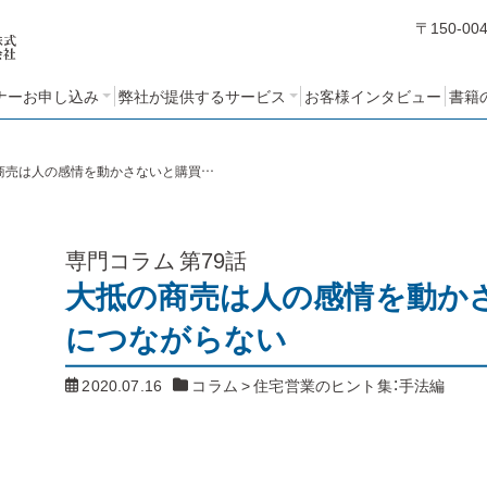
〒150-00
ナーお申し込み
弊社が提供するサービス
お客様インタビュー
書籍
編
編
編
ミナーアンケート
STEP１：売れるノウハウ・人
STEP２：営業ノウハウブッ
STEP３：営業考課制度の設
コンサルティングの基本方
クづくりコース
計と運用コース
づくりコース
針と特長
大抵の商売は人の感情を動かさないと購買につながらない
専門コラム
第79話
大抵の商売は人の感情を動か
につながらない
2020.07.16
コラム
>
住宅営業のヒント集：手法編