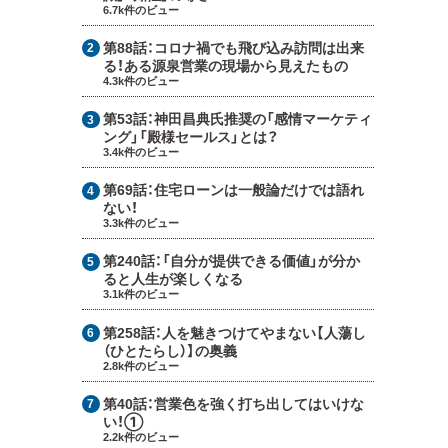
6.7k件のビュー
第88話：
コロナ禍でも飛び込み訪問は出来
る！ある源泉営業の現場から見えたもの
4.3k件のビュー
第53話：
神田昌典氏推奨の「感情マーケティ
ング」「殿様セールス」とは？
3.4k件のビュー
第69話：
住宅ローンは一般論だけでは語れ
ない！
3.3k件のビュー
第240話：
「自分が提供できる価値」が分か
ると人生が楽しくなる
3.1k件のビュー
第258話：
人を魅きつけてやまない【人蕩し
（ひとたらし）】の奥義
2.8k件のビュー
第40話：
営業色を強く打ち出してはいけな
い！①
2.2k件のビュー