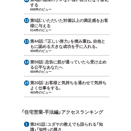
する
668件のビュー
第5話：
いただいた対価以上の満足感をお客
様に与える
514件のビュー
第44話：
「正しい努力」を積み重ね、自他と
もに認める大きな成功を手に入れる。
494件のビュー
第59話：
忠告に筋が通っていたら受け止め
る公平なあなたへ
484件のビュー
第20話：
お客様と気持ちを通わせて気持ち
よく仕事をする。
483件のビュー
「住宅営業-手法編」アクセスランキング
第241話：
ユダヤの教えでも語られる「知
識」「知性」の尊さ