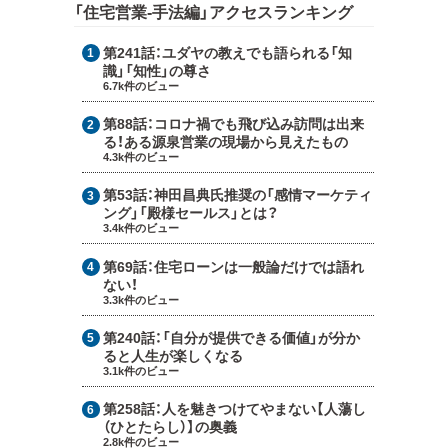
「住宅営業-手法編」アクセスランキング
第241話：
ユダヤの教えでも語られる「知
識」「知性」の尊さ
6.7k件のビュー
第88話：
コロナ禍でも飛び込み訪問は出来
る！ある源泉営業の現場から見えたもの
4.3k件のビュー
第53話：
神田昌典氏推奨の「感情マーケティ
ング」「殿様セールス」とは？
3.4k件のビュー
第69話：
住宅ローンは一般論だけでは語れ
ない！
3.3k件のビュー
第240話：
「自分が提供できる価値」が分か
ると人生が楽しくなる
3.1k件のビュー
第258話：
人を魅きつけてやまない【人蕩し
（ひとたらし）】の奥義
2.8k件のビュー