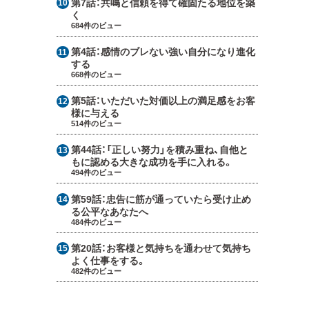
第7話：
共鳴と信頼を得て確固たる地位を築
く
684件のビュー
第4話：
感情のブレない強い自分になり進化
する
668件のビュー
第5話：
いただいた対価以上の満足感をお客
様に与える
514件のビュー
第44話：
「正しい努力」を積み重ね、自他と
もに認める大きな成功を手に入れる。
494件のビュー
第59話：
忠告に筋が通っていたら受け止め
る公平なあなたへ
484件のビュー
第20話：
お客様と気持ちを通わせて気持ち
よく仕事をする。
482件のビュー