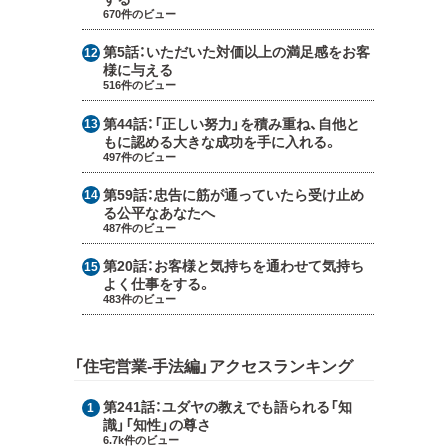
670件のビュー
第5話：
いただいた対価以上の満足感をお客
様に与える
516件のビュー
第44話：
「正しい努力」を積み重ね、自他と
もに認める大きな成功を手に入れる。
497件のビュー
第59話：
忠告に筋が通っていたら受け止め
る公平なあなたへ
487件のビュー
第20話：
お客様と気持ちを通わせて気持ち
よく仕事をする。
483件のビュー
「住宅営業-手法編」アクセスランキング
第241話：
ユダヤの教えでも語られる「知
識」「知性」の尊さ
6.7k件のビュー