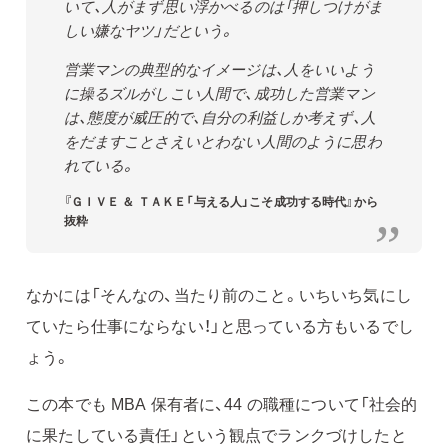
いて、人がまず思い浮かべるのは「押しつけがま
しい嫌なヤツ」だという。
営業マンの典型的なイメージは、人をいいよう
に操るズルがしこい人間で、成功した営業マン
は、態度が威圧的で、自分の利益しか考えず、人
をだますことさえいとわない人間のように思わ
れている。
『ＧＩＶＥ ＆ ＴＡＫＥ「与える人」こそ成功する時代』から
抜粋
なかには「そんなの、当たり前のこと。いちいち気にし
ていたら仕事にならない！」と思っている方もいるでし
ょう。
この本でも MBA 保有者に、44 の職種について「社会的
に果たしている責任」という観点でランクづけしたと