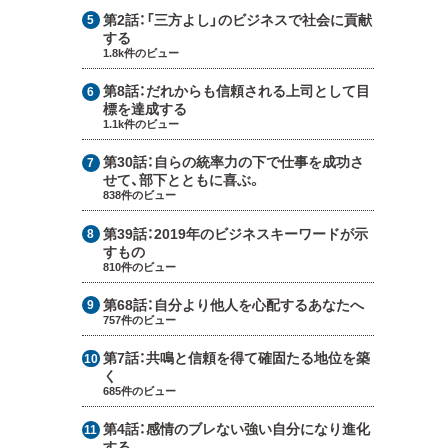
第2話：
「三方よし」のビジネスで社会に貢献
する
1.8k件のビュー
第8話：
だれからも信頼される上司として目
標を達成する
1.1k件のビュー
第30話：
自らの統率力の下で仕事を成功さ
せて、部下とともに喜ぶ。
838件のビュー
第39話：
2019年のビジネスキーワードが示
すもの
810件のビュー
第68話：
自分より他人を心配するあなたへ
757件のビュー
第7話：
共鳴と信頼を得て確固たる地位を築
く
685件のビュー
第4話：
感情のブレない強い自分になり進化
する