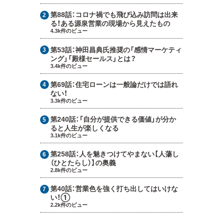
第88話：
コロナ禍でも飛び込み訪問は出来
る！ある源泉営業の現場から見えたもの
4.3k件のビュー
第53話：
神田昌典氏推奨の「感情マーケティ
ング」「殿様セールス」とは？
3.4k件のビュー
第69話：
住宅ローンは一般論だけでは語れ
ない！
3.3k件のビュー
第240話：
「自分が提供できる価値」が分か
ると人生が楽しくなる
3.1k件のビュー
第258話：
人を魅きつけてやまない【人蕩し
（ひとたらし）】の奥義
2.8k件のビュー
第40話：
営業色を強く打ち出してはいけな
い！①
2.2k件のビュー