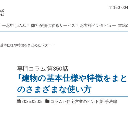
〒150-00
ナーお申し込み
弊社が提供するサービス
お客様インタビュー
書籍
編
編
編
ミナーアンケート
STEP１：売れるノウハウ・人
STEP２：営業ノウハウブッ
STEP３：営業考課制度の設
コンサルティングの基本方
クづくりコース
計と運用コース
づくりコース
針と特長
「建物の基本仕様や特徴をまとめたレター」のさまざまな使い方
専門コラム
第350話
「建物の基本仕様や特徴をまと
のさまざまな使い方
2025.03.05
コラム
>
住宅営業のヒント集：手法編