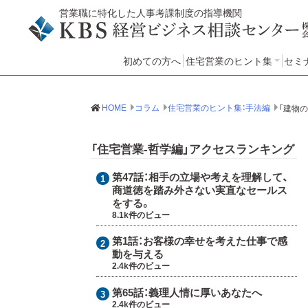
営業職に特化した人事考課制度の指導機関
初めての方へ
住宅営業のヒント集
セミ
住宅営業のヒント集：哲学
住宅営業のヒント集：手法
住宅営業のヒント集：知見
セ
HOME
コラム
住宅営業のヒント集：手法編
「住宅営業-哲学編」アクセスランキング
第47話：
相手の立場や考えを理解して、
商道徳を踏み外さない実直なセールス
をする。
8.1k件のビュー
第1話：
お客様の幸せを考えた仕事で感
動を与える
2.4k件のビュー
第65話：
義理人情に厚いあなたへ
2.4k件のビュー