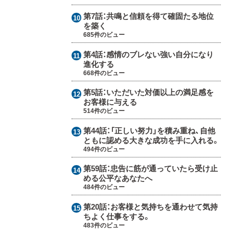
第7話：
共鳴と信頼を得て確固たる地位
を築く
685件のビュー
第4話：
感情のブレない強い自分になり
進化する
668件のビュー
第5話：
いただいた対価以上の満足感を
お客様に与える
514件のビュー
第44話：
「正しい努力」を積み重ね、自他
ともに認める大きな成功を手に入れる。
494件のビュー
第59話：
忠告に筋が通っていたら受け止
める公平なあなたへ
484件のビュー
第20話：
お客様と気持ちを通わせて気持
ちよく仕事をする。
483件のビュー