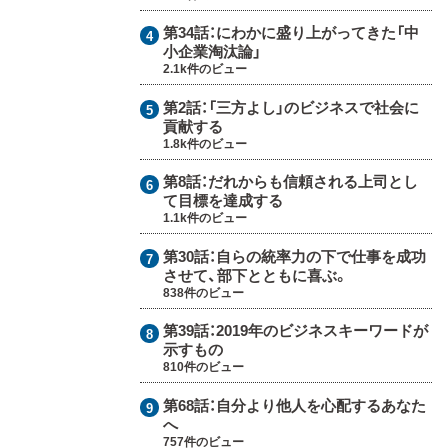
第34話：
にわかに盛り上がってきた「中
小企業淘汰論」
2.1k件のビュー
第2話：
「三方よし」のビジネスで社会に
貢献する
1.8k件のビュー
第8話：
だれからも信頼される上司とし
て目標を達成する
1.1k件のビュー
第30話：
自らの統率力の下で仕事を成功
させて、部下とともに喜ぶ。
838件のビュー
第39話：
2019年のビジネスキーワードが
示すもの
810件のビュー
第68話：
自分より他人を心配するあなた
へ
757件のビュー