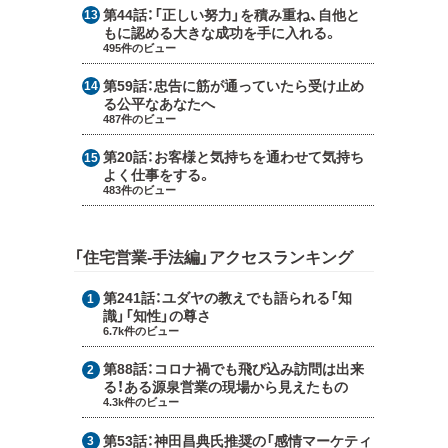
第44話：
「正しい努力」を積み重ね、自他と
もに認める大きな成功を手に入れる。
495件のビュー
第59話：
忠告に筋が通っていたら受け止め
る公平なあなたへ
487件のビュー
第20話：
お客様と気持ちを通わせて気持ち
よく仕事をする。
483件のビュー
「住宅営業-手法編」アクセスランキング
第241話：
ユダヤの教えでも語られる「知
識」「知性」の尊さ
6.7k件のビュー
第88話：
コロナ禍でも飛び込み訪問は出来
る！ある源泉営業の現場から見えたもの
4.3k件のビュー
第53話：
神田昌典氏推奨の「感情マーケティ