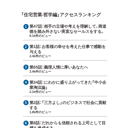
「住宅営業-哲学編」アクセスランキング
第47話：
相手の立場や考えを理解して、商道
徳を踏み外さない実直なセールスをする。
8.1k件のビュー
第1話：
お客様の幸せを考えた仕事で感動を
与える
2.4k件のビュー
第65話：
義理人情に厚いあなたへ
2.4k件のビュー
第34話：
にわかに盛り上がってきた「中小企
業淘汰論」
2.1k件のビュー
第2話：
「三方よし」のビジネスで社会に貢献
する
1.8k件のビュー
第8話：
だれからも信頼される上司として目
標を達成する