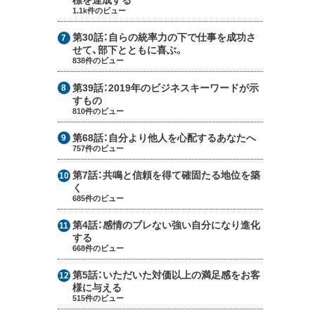
1.1k件のビュー
第30話：
自らの統率力の下で仕事を成功さ
せて、部下とともに喜ぶ。
838件のビュー
第39話：
2019年のビジネスキーワードが示
すもの
810件のビュー
第68話：
自分より他人を心配するあなたへ
757件のビュー
第7話：
共鳴と信頼を得て確固たる地位を築
く
685件のビュー
第4話：
感情のブレない強い自分になり進化
する
668件のビュー
第5話：
いただいた対価以上の満足感をお客
様に与える
515件のビュー