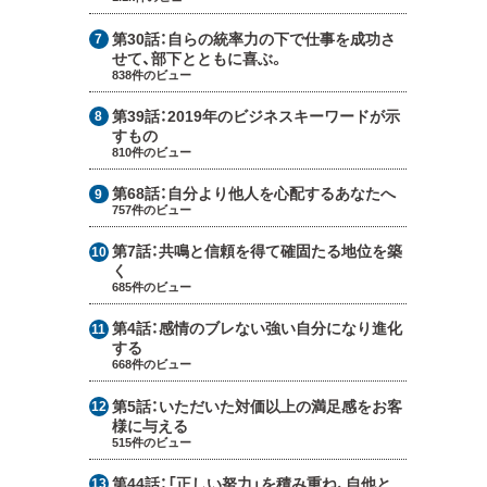
第30話：
自らの統率力の下で仕事を成功さ
せて、部下とともに喜ぶ。
838件のビュー
第39話：
2019年のビジネスキーワードが示
すもの
810件のビュー
第68話：
自分より他人を心配するあなたへ
757件のビュー
第7話：
共鳴と信頼を得て確固たる地位を築
く
685件のビュー
第4話：
感情のブレない強い自分になり進化
する
668件のビュー
第5話：
いただいた対価以上の満足感をお客
様に与える
515件のビュー
第44話：
「正しい努力」を積み重ね、自他と