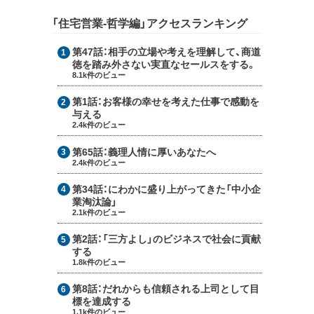
「住宅営業-哲学編」アクセスランキング
第47話：
相手の立場や考えを理解して、商道
徳を踏み外さない実直なセールスをする。
8.1k件のビュー
第1話：
お客様の幸せを考えた仕事で感動を
与える
2.4k件のビュー
第65話：
義理人情に厚いあなたへ
2.4k件のビュー
第34話：
にわかに盛り上がってきた「中小企
業淘汰論」
2.1k件のビュー
第2話：
「三方よし」のビジネスで社会に貢献
する
1.8k件のビュー
第8話：
だれからも信頼される上司として目
標を達成する
1.1k件のビュー