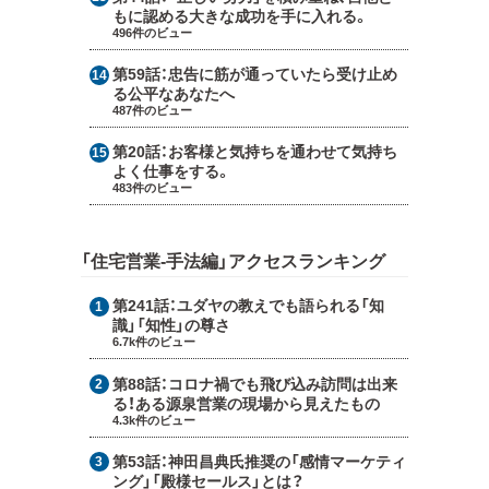
もに認める大きな成功を手に入れる。
496件のビュー
第59話：
忠告に筋が通っていたら受け止め
る公平なあなたへ
487件のビュー
第20話：
お客様と気持ちを通わせて気持ち
よく仕事をする。
483件のビュー
「住宅営業-手法編」アクセスランキング
第241話：
ユダヤの教えでも語られる「知
識」「知性」の尊さ
6.7k件のビュー
第88話：
コロナ禍でも飛び込み訪問は出来
る！ある源泉営業の現場から見えたもの
4.3k件のビュー
第53話：
神田昌典氏推奨の「感情マーケティ
ング」「殿様セールス」とは？