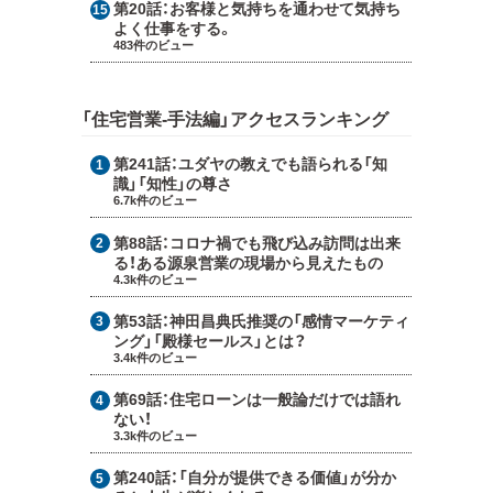
第20話：
お客様と気持ちを通わせて気持ち
よく仕事をする。
483件のビュー
「住宅営業-手法編」アクセスランキング
第241話：
ユダヤの教えでも語られる「知
識」「知性」の尊さ
6.7k件のビュー
第88話：
コロナ禍でも飛び込み訪問は出来
る！ある源泉営業の現場から見えたもの
4.3k件のビュー
第53話：
神田昌典氏推奨の「感情マーケティ
ング」「殿様セールス」とは？
3.4k件のビュー
第69話：
住宅ローンは一般論だけでは語れ
ない！
3.3k件のビュー
第240話：
「自分が提供できる価値」が分か