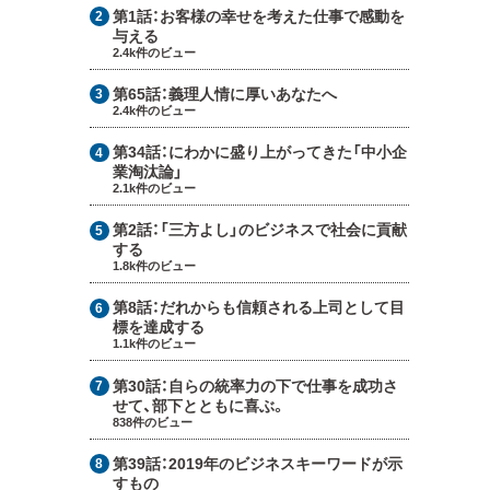
第1話：
お客様の幸せを考えた仕事で感動を
与える
2.4k件のビュー
第65話：
義理人情に厚いあなたへ
2.4k件のビュー
第34話：
にわかに盛り上がってきた「中小企
業淘汰論」
2.1k件のビュー
第2話：
「三方よし」のビジネスで社会に貢献
する
1.8k件のビュー
第8話：
だれからも信頼される上司として目
標を達成する
1.1k件のビュー
第30話：
自らの統率力の下で仕事を成功さ
せて、部下とともに喜ぶ。
838件のビュー
第39話：
2019年のビジネスキーワードが示
すもの