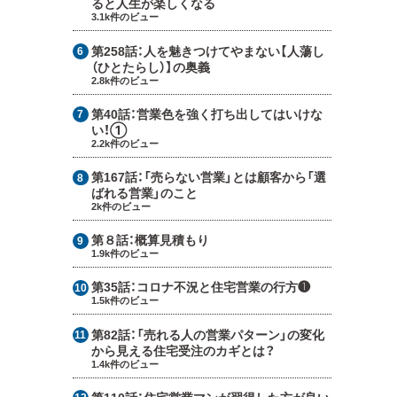
ると人生が楽しくなる
3.1k件のビュー
第258話：
人を魅きつけてやまない【人蕩し
（ひとたらし）】の奥義
2.8k件のビュー
第40話：
営業色を強く打ち出してはいけな
い！①
2.2k件のビュー
第167話：
「売らない営業」とは顧客から「選
ばれる営業」のこと
2k件のビュー
第８話：
概算見積もり
1.9k件のビュー
第35話：
コロナ不況と住宅営業の行方❶
1.5k件のビュー
第82話：
「売れる人の営業パターン」の変化
から見える住宅受注のカギとは？
1.4k件のビュー
第110話：
住宅営業マンが習得した方が良い