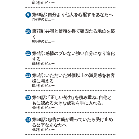
810件のビュー
第68話：
自分より他人を心配するあなたへ
757件のビュー
第7話：
共鳴と信頼を得て確固たる地位を築
く
685件のビュー
第4話：
感情のブレない強い自分になり進化
する
668件のビュー
第5話：
いただいた対価以上の満足感をお客
様に与える
514件のビュー
第44話：
「正しい努力」を積み重ね、自他と
もに認める大きな成功を手に入れる。
494件のビュー
第59話：
忠告に筋が通っていたら受け止め
る公平なあなたへ
487件のビュー