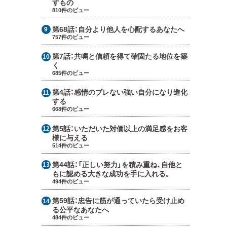
すもの
810件のビュー
第68話：
自分より他人を心配するあなたへ
757件のビュー
第7話：
共鳴と信頼を得て確固たる地位を築
く
685件のビュー
第4話：
感情のブレない強い自分になり進化
する
668件のビュー
第5話：
いただいた対価以上の満足感をお客
様に与える
514件のビュー
第44話：
「正しい努力」を積み重ね、自他と
もに認める大きな成功を手に入れる。
494件のビュー
第59話：
忠告に筋が通っていたら受け止め
る公平なあなたへ
484件のビュー