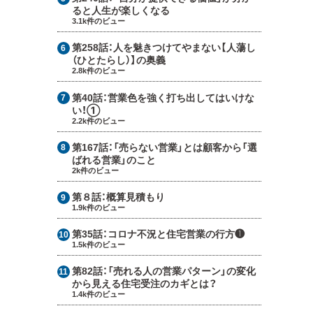
ると人生が楽しくなる
3.1k件のビュー
第258話：
人を魅きつけてやまない【人蕩し
（ひとたらし）】の奥義
2.8k件のビュー
第40話：
営業色を強く打ち出してはいけな
い！①
2.2k件のビュー
第167話：
「売らない営業」とは顧客から「選
ばれる営業」のこと
2k件のビュー
第８話：
概算見積もり
1.9k件のビュー
第35話：
コロナ不況と住宅営業の行方❶
1.5k件のビュー
第82話：
「売れる人の営業パターン」の変化
から見える住宅受注のカギとは？
1.4k件のビュー