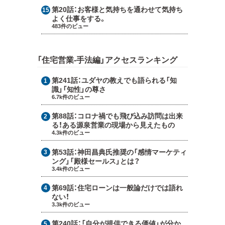
第20話：
お客様と気持ちを通わせて気持ち
よく仕事をする。
483件のビュー
「住宅営業-手法編」アクセスランキング
第241話：
ユダヤの教えでも語られる「知
識」「知性」の尊さ
6.7k件のビュー
第88話：
コロナ禍でも飛び込み訪問は出来
る！ある源泉営業の現場から見えたもの
4.3k件のビュー
第53話：
神田昌典氏推奨の「感情マーケティ
ング」「殿様セールス」とは？
3.4k件のビュー
第69話：
住宅ローンは一般論だけでは語れ
ない！
3.3k件のビュー
第240話：
「自分が提供できる価値」が分か