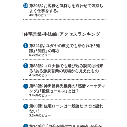
第20話：
お客様と気持ちを通わせて気持ち
よく仕事をする。
483件のビュー
「住宅営業-手法編」アクセスランキング
第241話：
ユダヤの教えでも語られる「知
識」「知性」の尊さ
6.7k件のビュー
第88話：
コロナ禍でも飛び込み訪問は出来
る！ある源泉営業の現場から見えたもの
4.3k件のビュー
第53話：
神田昌典氏推奨の「感情マーケティ
ング」「殿様セールス」とは？
3.4k件のビュー
第69話：
住宅ローンは一般論だけでは語れ
ない！
3.3k件のビュー
第240話：
「自分が提供できる価値」が分か