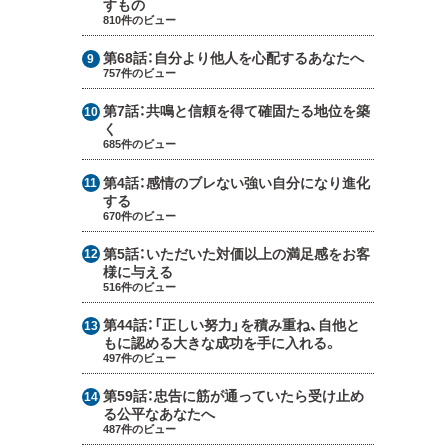
すもの
810件のビュー
第68話：
自分より他人を心配するあなたへ
757件のビュー
第7話：
共鳴と信頼を得て確固たる地位を築
く
685件のビュー
第4話：
感情のブレない強い自分になり進化
する
670件のビュー
第5話：
いただいた対価以上の満足感をお客
様に与える
516件のビュー
第44話：
「正しい努力」を積み重ね、自他と
もに認める大きな成功を手に入れる。
497件のビュー
第59話：
忠告に筋が通っていたら受け止め
る公平なあなたへ
487件のビュー