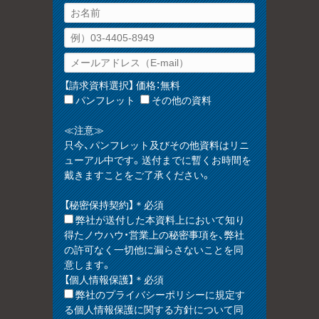
【請求資料選択】 価格：無料
パンフレット
その他の資料
≪注意≫
只今、パンフレット及びその他資料はリニ
ューアル中です。送付までに暫くお時間を
戴きますことをご了承ください。
【秘密保持契約】＊必須
弊社が送付した本資料上において知り
得たノウハウ・営業上の秘密事項を、弊社
の許可なく一切他に漏らさないことを同
意します。
【個人情報保護】＊必須
弊社のプライバシーポリシーに規定す
る個人情報保護に関する方針について同