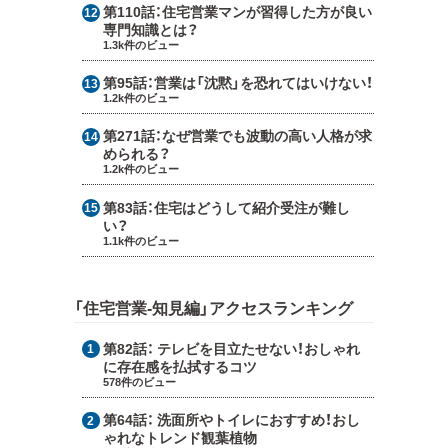
第110話：
住宅営業マンが習得した方が良い
専門知識とは？
1.3k件のビュー
第95話：
営業は「沈黙」を恐れてはいけない！
1.2k件のビュー
第271話：
なぜ営業でも波動の高い人格が求
められる？
1.2k件のビュー
第83話：
住宅はどうして紹介受注が難し
い？
1.1k件のビュー
「住宅営業-知見編」アクセスランキング
第82話：
テレビを目立たせない！おしゃれ
に存在感を払拭するコツ
578件のビュー
第64話：
洗面所やトイレにおすすめ！おし
ゃれなトレンド観葉植物