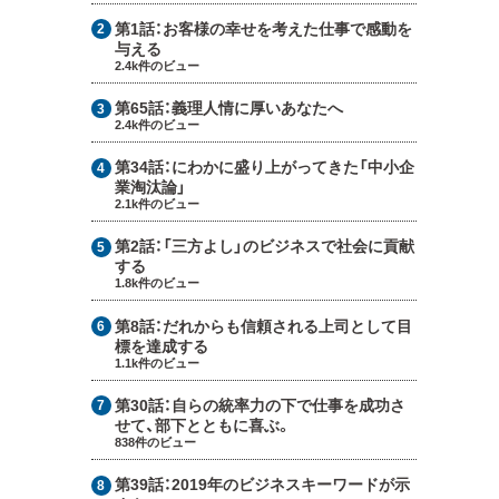
第1話：
お客様の幸せを考えた仕事で感動を
与える
2.4k件のビュー
第65話：
義理人情に厚いあなたへ
2.4k件のビュー
第34話：
にわかに盛り上がってきた「中小企
業淘汰論」
2.1k件のビュー
第2話：
「三方よし」のビジネスで社会に貢献
する
1.8k件のビュー
第8話：
だれからも信頼される上司として目
標を達成する
1.1k件のビュー
第30話：
自らの統率力の下で仕事を成功さ
せて、部下とともに喜ぶ。
838件のビュー
第39話：
2019年のビジネスキーワードが示