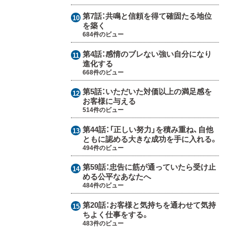
第7話：
共鳴と信頼を得て確固たる地位
を築く
684件のビュー
第4話：
感情のブレない強い自分になり
進化する
668件のビュー
第5話：
いただいた対価以上の満足感を
お客様に与える
514件のビュー
第44話：
「正しい努力」を積み重ね、自他
ともに認める大きな成功を手に入れる。
494件のビュー
第59話：
忠告に筋が通っていたら受け止
める公平なあなたへ
484件のビュー
第20話：
お客様と気持ちを通わせて気持
ちよく仕事をする。
483件のビュー