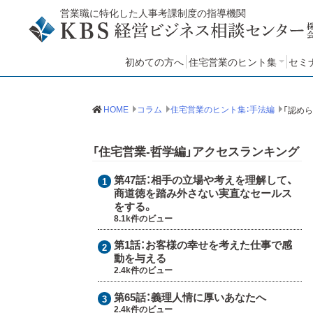
営業職に特化した人事考課制度の指導機関
初めての方へ
住宅営業のヒント集
セミ
住宅営業のヒント集：哲学
住宅営業のヒント集：手法
住宅営業のヒント集：知見
セ
HOME
コラム
住宅営業のヒント集：手法編
「住宅営業-哲学編」アクセスランキング
第47話：
相手の立場や考えを理解して、
商道徳を踏み外さない実直なセールス
をする。
8.1k件のビュー
第1話：
お客様の幸せを考えた仕事で感
動を与える
2.4k件のビュー
第65話：
義理人情に厚いあなたへ
2.4k件のビュー