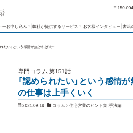
〒150-00
ナーお申し込み
弊社が提供するサービス
お客様インタビュー
書籍
編
編
編
ミナーアンケート
STEP１：売れるノウハウ・人
STEP２：営業ノウハウブッ
STEP３：営業考課制度の設
コンサルティングの基本方
クづくりコース
計と運用コース
づくりコース
針と特長
「認められたい」という感情が無ければ大抵の仕事は上手くいく
専門コラム
第151話
「認められたい」という感情が
の仕事は上手くいく
2021.09.19
コラム
>
住宅営業のヒント集：手法編