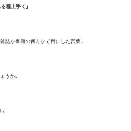
れる程上手く」
、雑誌か書籍の何方かで目にした言葉。
ょうか。
す。