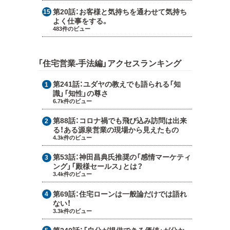
第20話：
お客様と気持ちを通わせて気持ち
よく仕事をする。
483件のビュー
「住宅営業-手法編」アクセスランキング
第241話：
ユダヤの教えでも語られる「知
識」「知性」の尊さ
6.7k件のビュー
第88話：
コロナ禍でも飛び込み訪問は出来
る！ある源泉営業の現場から見えたもの
4.3k件のビュー
第53話：
神田昌典氏推奨の「感情マーケティ
ング」「殿様セールス」とは？
3.4k件のビュー
第69話：
住宅ローンは一般論だけでは語れ
ない！
3.3k件のビュー
第240話：
「自分が提供できる価値」が分か