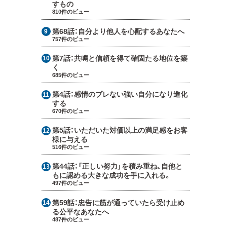
すもの
810件のビュー
第68話：
自分より他人を心配するあなたへ
757件のビュー
第7話：
共鳴と信頼を得て確固たる地位を築
く
685件のビュー
第4話：
感情のブレない強い自分になり進化
する
670件のビュー
第5話：
いただいた対価以上の満足感をお客
様に与える
516件のビュー
第44話：
「正しい努力」を積み重ね、自他と
もに認める大きな成功を手に入れる。
497件のビュー
第59話：
忠告に筋が通っていたら受け止め
る公平なあなたへ
487件のビュー