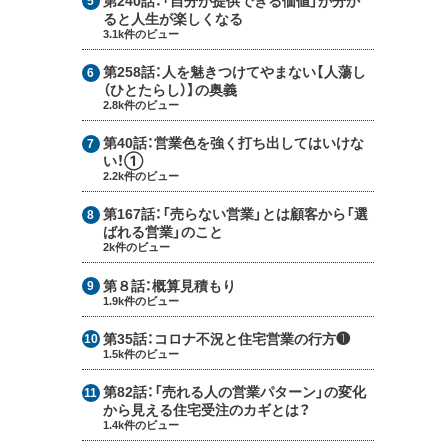
ると人生が楽しくなる
3.1k件のビュー
第258話：
人を魅きつけてやまない【人蕩し
（ひとたらし）】の奥義
2.8k件のビュー
第40話：
営業色を強く打ち出してはいけな
い！①
2.2k件のビュー
第167話：
「売らない営業」とは顧客から「選
ばれる営業」のこと
2k件のビュー
第８話：
概算見積もり
1.9k件のビュー
第35話：
コロナ不況と住宅営業の行方❶
1.5k件のビュー
第82話：
「売れる人の営業パターン」の変化
から見える住宅受注のカギとは？
1.4k件のビュー