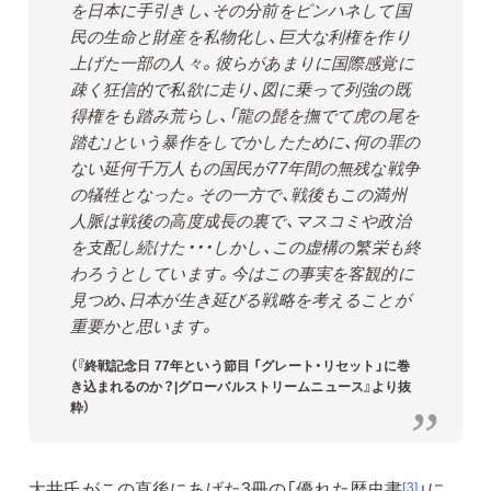
を日本に手引きし、その分前をピンハネして国
民の生命と財産を私物化し、巨大な利権を作り
上げた一部の人々。彼らがあまりに国際感覚に
疎く狂信的で私欲に走り、図に乗って列強の既
得権をも踏み荒らし、「龍の髭を撫でて虎の尾を
踏む」という暴作をしでかしたために、何の罪の
ない延何千万人もの国民が77年間の無残な戦争
の犠牲となった。その一方で、戦後もこの満州
人脈は戦後の高度成長の裏で、マスコミや政治
を支配し続けた・・・しかし、この虚構の繁栄も終
わろうとしています。今はこの事実を客観的に
見つめ、日本が生き延びる戦略を考えることが
重要かと思います。
（『終戦記念日 77年という節目 「グレート・リセット」に巻
き込まれるのか？|グローバルストリームニュース』より抜
粋）
大井氏がこの直後にあげた3冊の「優れた歴史書
」に
[3]