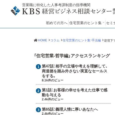
営業職に特化した人事考課制度の指導機関
初めての方へ
住宅営業のヒント集
セミ
住宅営業のヒント集：哲学
住宅営業のヒント集：手法
住宅営業のヒント集：知見
セ
HOME
コラム
住宅営業のヒント集：手法編
「住宅営業-哲学編」アクセスランキング
第47話：
相手の立場や考えを理解して、
商道徳を踏み外さない実直なセールス
をする。
8.1k件のビュー
第1話：
お客様の幸せを考えた仕事で感
動を与える
2.4k件のビュー
第65話：
義理人情に厚いあなたへ
2.4k件のビュー