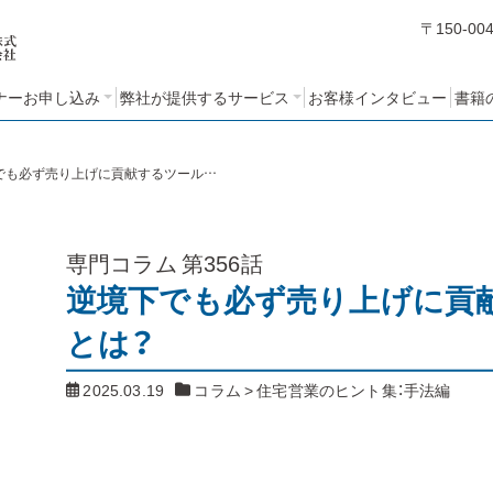
〒150-00
ナーお申し込み
弊社が提供するサービス
お客様インタビュー
書籍
編
編
編
ミナーアンケート
STEP１：売れるノウハウ・人
STEP２：営業ノウハウブッ
STEP３：営業考課制度の設
コンサルティングの基本方
クづくりコース
計と運用コース
づくりコース
針と特長
逆境下でも必ず売り上げに貢献するツールとは？
専門コラム
第356話
逆境下でも必ず売り上げに貢
とは？
2025.03.19
コラム
>
住宅営業のヒント集：手法編