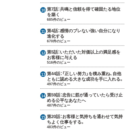
第7話：
共鳴と信頼を得て確固たる地位
を築く
685件のビュー
第4話：
感情のブレない強い自分になり
進化する
670件のビュー
第5話：
いただいた対価以上の満足感を
お客様に与える
516件のビュー
第44話：
「正しい努力」を積み重ね、自他
ともに認める大きな成功を手に入れる。
497件のビュー
第59話：
忠告に筋が通っていたら受け止
める公平なあなたへ
487件のビュー
第20話：
お客様と気持ちを通わせて気持
ちよく仕事をする。
483件のビュー