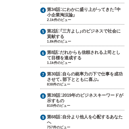
第34話：
にわかに盛り上がってきた「中
小企業淘汰論」
2.1k件のビュー
第2話：
「三方よし」のビジネスで社会に
貢献する
1.8k件のビュー
第8話：
だれからも信頼される上司とし
て目標を達成する
1.1k件のビュー
第30話：
自らの統率力の下で仕事を成功
させて、部下とともに喜ぶ。
838件のビュー
第39話：
2019年のビジネスキーワードが
示すもの
810件のビュー
第68話：
自分より他人を心配するあなた
へ
757件のビュー